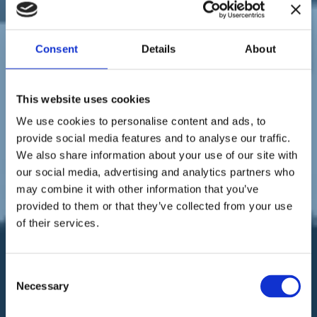
Consent
Details
About
1.
Il nostro programma
. Giovedì 18 agosto 2022 abbiamo
This website uses cookies
presentato il nostro programma. A
questo link
potrai leggerlo,
We use cookies to personalise content and ads, to
scaricarlo e rivederne la presentazione cui hanno preso parte
Carlo
Calenda
, le Ministre
Elena Bonetti
,
Mara Carfagna
e
provide social media features and to analyse our traffic.
Mariastella Gelmini
, la nostra capogruppo alla Camera
Maria
We also share information about your use of our site with
Elena Boschi
e il presidente della Commissione Finanze alla
our social media, advertising and analytics partners who
Camera,
Luigi Marattin
.
may combine it with other information that you’ve
provided to them or that they’ve collected from your use
of their services.
Consent
Necessary
Selection